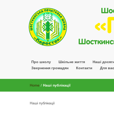
Шосткинської міської ради Сумської області
Про школу
Шкільне життя
Наші досяг
Звернення громадян
Контакти
Для вас
Home
/
Наші публікації
Наші публікації