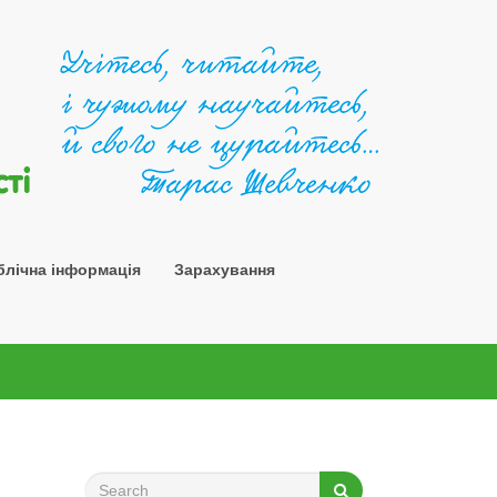
Шосткин
блічна інформація
Зарахування