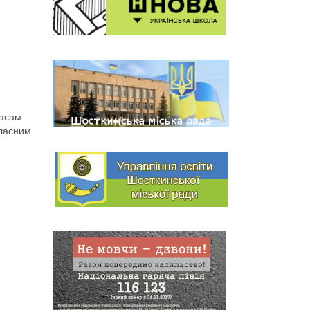
ласам
класним