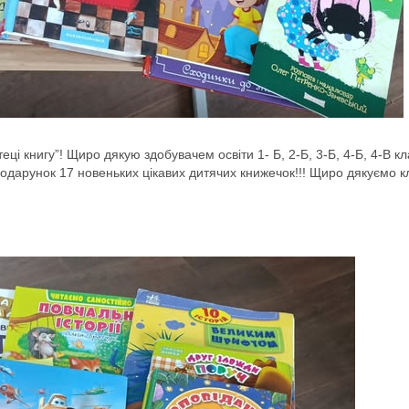
теці книгу”! Щиро дякую здобувачем освіти 1- Б, 2-Б, 3-Б, 4-Б, 4-В к
одарунок 17 новеньких цікавих дитячих книжечок!!! Щиро дякуємо 