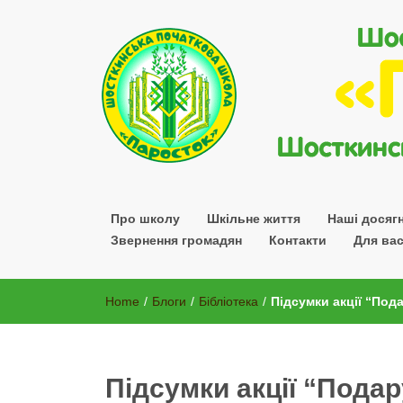
Шосткинської міської ради Сумської області
Про школу
Шкільне життя
Наші досяг
Звернення громадян
Контакти
Для вас
Home
/
Блоги
/
Бібліотека
/
Підсумки акції “Пода
Підсумки акції “Подар