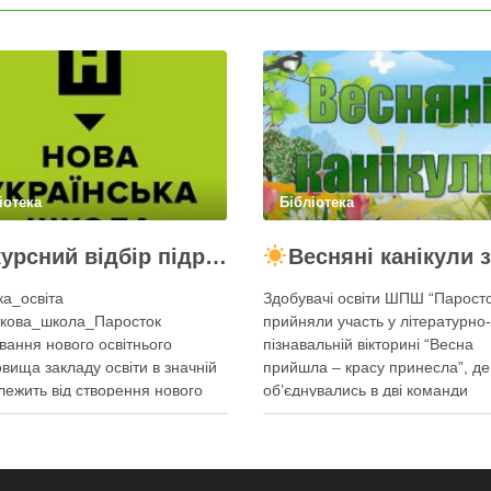
іотека
Бібліотека
Конкурсний відбір підручників!
Весняні канікули з користю в Шосткинській початковій 
а_освіта
Здобувачі освіти ШПШ “Паросто
ткова_школа_Паросток
прийняли участь у літературно-
ання нового освітнього
пізнавальній вікторині “Весна
вища закладу освіти в значній
прийшла – красу принесла”, де
алежить від створення нового
об’єднувались в дві команди
ня підручників як однієї з
“Тюльпани” та “Нарциси” та
их умов підвищення якості
розповідали про ознаки весни,
. Сучасний підручник для
ділилися враженнями, чим їм
ського учня – інструмент його
подобається ця пора року,