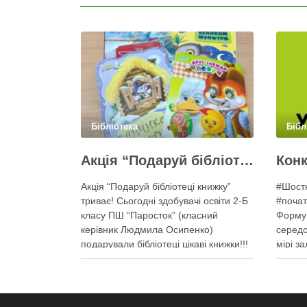
Бібліотека
Бібл
Акція “Подаруй бібліотеці книжку”
Акція “Подаруй бібліотеці книжку”
#Шостк
триває! Сьогодні здобувачі освіти 2-Б
#поча
класу ПШ “Паросток” (класний
Формув
керівник Людмила Осипенко)
середо
подарували бібліотеці цікаві книжки!!!
мірі з
Щиро дякуємо!!!
поколін
ключов
освіти
україн