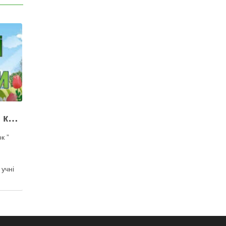
школі
к ”
 учні