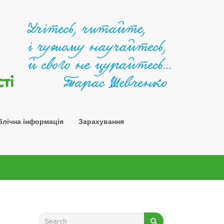
Шосткин
блічна інформація
Зарахування