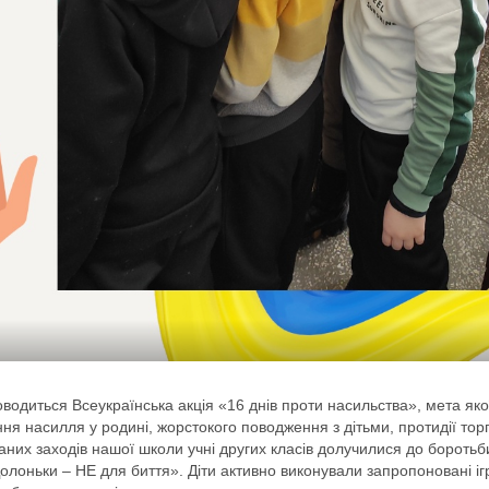
оводиться Всеукраїнська акція «16 днів проти насильства», мета яко
я насилля у родині, жорстокого поводження з дітьми, протидії торг
аних заходів нашої школи учні других класів долучилися до боротьб
лоньки – НЕ для биття». Діти активно виконували запропоновані ігр