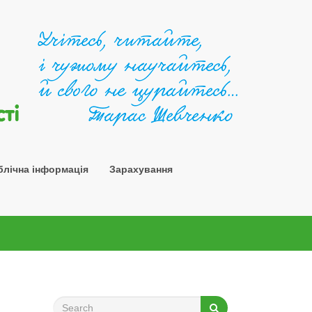
Шосткин
блічна інформація
Зарахування