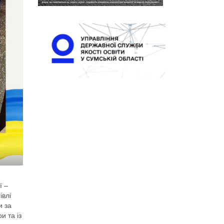
ї –
івлі
и за
и та із