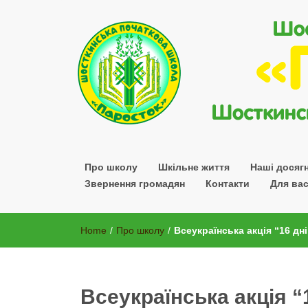
Шосткинської міської ради Сумської області
Про школу
Шкільне життя
Наші досяг
Звернення громадян
Контакти
Для вас
Home
/
Про школу
/
Всеукраїнська акція “16 дн
Всеукраїнська акція “