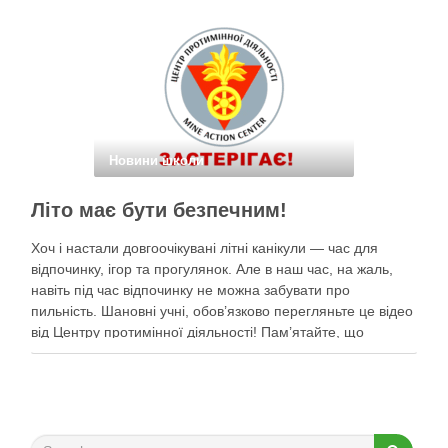
небом. Наші …
Новини школи
Літо має бути безпечним!
Хоч і настали довгоочікувані літні канікули — час для
відпочинку, ігор та прогулянок. Але в наш час, на жаль,
навіть під час відпочинку не можна забувати про
пильність. Шановні учні, обов’язково перегляньте це відео
від Центру протимінної діяльності! Пам’ятайте, що
небезпека може ховатися будь-де, тому під час
прогулянок суворо дотримуйтеся …