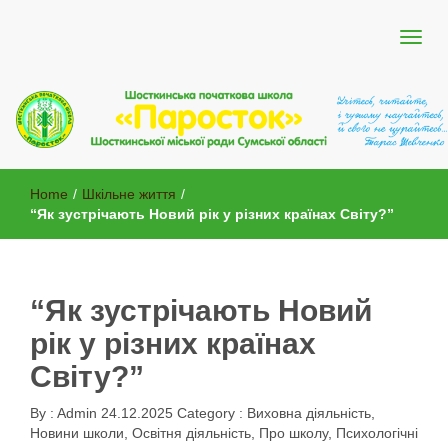
Шосткинської міської ради Сумської області
Шосткинська початкова школа
Home
/
Шкільне життя
/
"Паросток"
“Як зустрічають Новий рік у різних країнах Світу?”
“Як зустрічають Новий
рік у різних країнах
Світу?”
By :
Admin
24.12.2025
Category :
Виховна діяльність
,
Новини школи
,
Освітня діяльність
,
Про школу
,
Психологічні