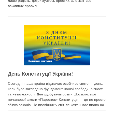
лише радість, дотримуйтесь простих, але життєво
важливих правил.
Новини школи
День Конституції України!
Сьогодні, наша країна відзначає особливе свято — день,
коли було закладено фундамент нашої свободи, рівності
та незалежності. Для здобувачів освіти Шосткинської
початкової школи «Паросток» Конституція — це не просто
збірка законів. Це провідник у світ, де кожен має право на
щасливе дитинство, освіту, безпеку та мрії під мирним