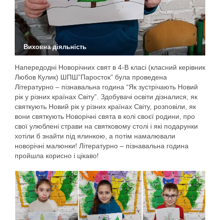
Виховна діяльність
Напередодні Новорічних свят в 4-В класі (класний керівник
Любов Кулик) ШПШ”Паросток” була проведена
Літературно – пізнавальна година “Як зустрічають Новий
рік у різних країнах Світу”. Здобувачі освіти дізналися, як
святкують Новий рік у різних країнах Світу, розповіли, як
вони святкують Новорічні свята в колі своєї родини, про
свої улюблені страви на святковому столі і які подарунки
хотіли б знайти під ялинкою, а потім намалювали
новорічні малюнки! Літературно – пізнавальна година
пройшла корисно і цікаво!