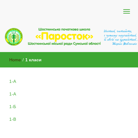
Шосткинської міської ради Сумської області
Шосткинська початкова школа
Home
/
1 класи
"Паросток"
1-А
1-А
1-Б
1-В