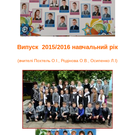
Випуск 2015/2016 навчальний рік
(вчителі Похтель О.І., Родінова О.В., Осипенко Л.І)