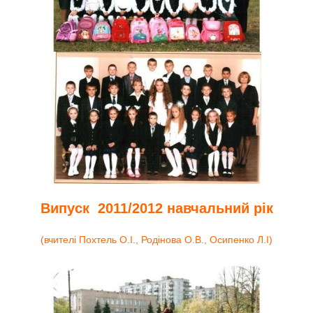
Випуск 2011/2012 навчальний рік
(вчителі Похтель О.І., Родінова О.В., Осипенко Л.І)