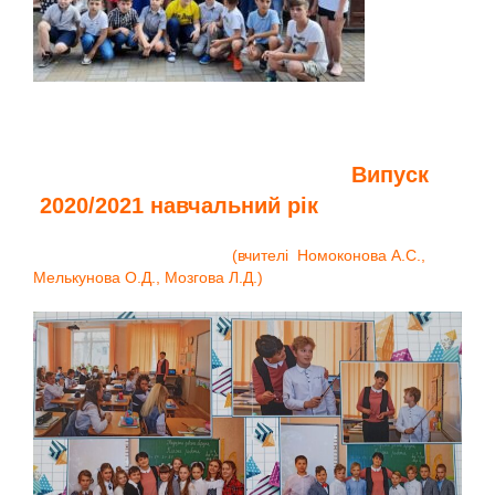
Випуск
2020/2021 навчальний рік
(вчителі Номоконова А.С.,
Мелькунова О.Д., Мозгова Л.Д.)