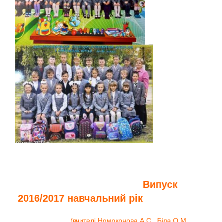
Випуск
2016/2017 навчальний рік
(вчителі Номоконова А.С., Біла О.М.,