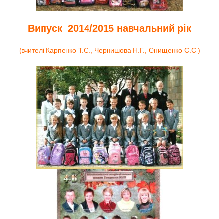
Випуск 2014/2015 навчальний рік
(вчителі Карпенко Т.С., Чернишова Н.Г., Онищенко С.С.)