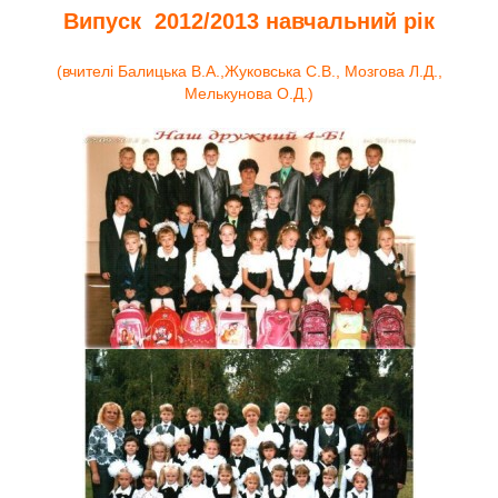
Випуск 2012/2013 навчальний рік
(вчителі Балицька В.А.,Жуковська С.В., Мозгова Л.Д.,
Мелькунова О.Д.)