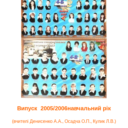
Випуск 2005/2006навчальний рік
(вчителі Денисенко А.А., Осадча О.П., Кулик Л.В.)