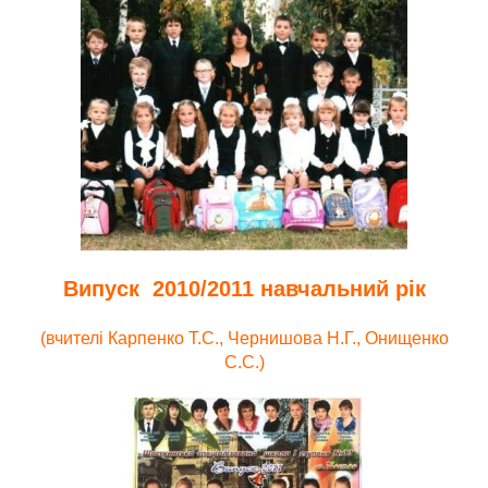
Випуск 2010/2011 навчальний рік
(вчителі Карпенко Т.С., Чернишова Н.Г., Онищенко
С.С.)