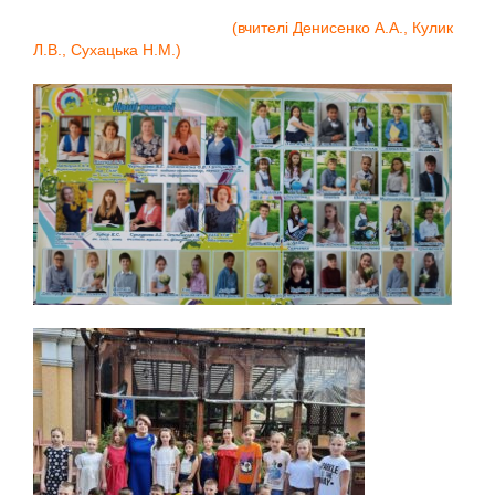
(вчителі Денисенко А.А., Кулик
Л.В., Сухацька Н.М.)