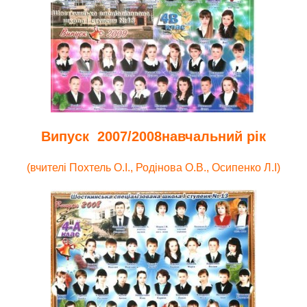
Випуск 2007/2008навчальний рік
(вчителі Похтель О.І., Родінова О.В., Осипенко Л.І)