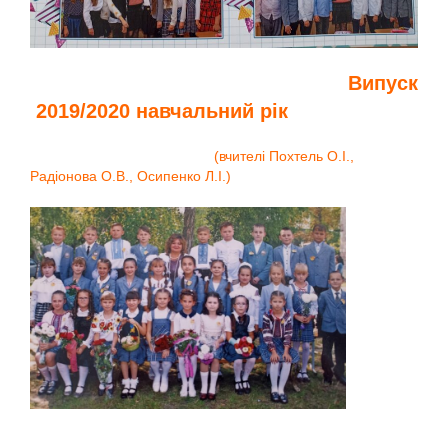
Випуск
2019/2020 навчальний рік
(вчителі Похтель О.І.,
Радіонова О.В., Осипенко Л.І.)