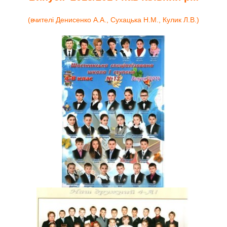
(вчителі Денисенко А.А., Сухацька Н.М., Кулик Л.В.)