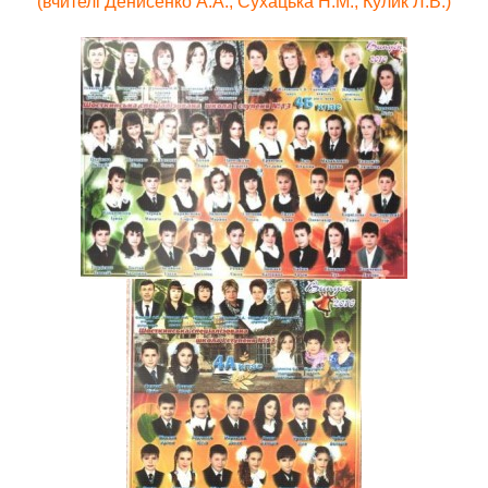
(вчителі Денисенко А.А., Сухацька Н.М., Кулик Л.В.)