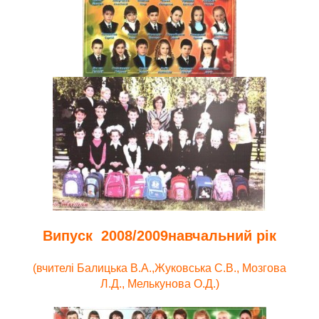
Випуск 2008/2009навчальний рік
(вчителі Балицька В.А.,Жуковська С.В., Мозгова
Л.Д., Мелькунова О.Д.)