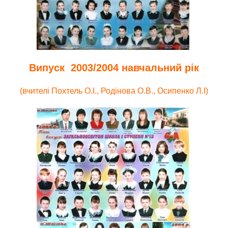
Випуск 2003/2004 навчальний рік
(вчителі Похтель О.І., Родінова О.В., Осипенко Л.І)