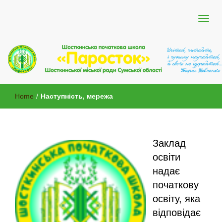
Шосткинської міської ради Сумської області
Шосткинська початкова школа
Home
/
Наступність, мережа
"Паросток"
Заклад
освіти
надає
початкову
освіту, яка
відповідає