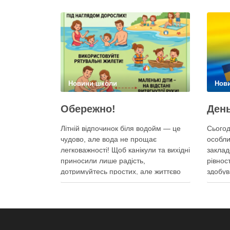
Новини школи
Нов
Обережно!
Літній відпочинок біля водойм — це
Сьогод
чудово, але вода не прощає
особли
легковажності! Щоб канікули та вихідні
заклад
приносили лише радість,
рівнос
дотримуйтесь простих, але життєво
здобув
важливих правил.
початк
Консти
законів
має пр
освіту