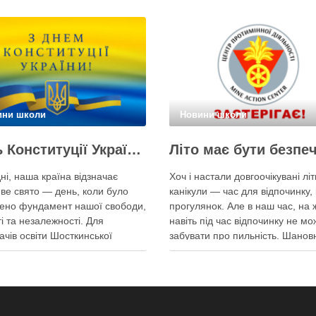
ини школи
Новини школи
День Конституції України!
ні, наша країна відзначає
Хоч і настали довгоочікувані літ
ве свято — день, коли було
канікули — час для відпочинку, 
ено фундамент нашої свободи,
прогулянок. Але в наш час, на 
ті та незалежності. Для
навіть під час відпочинку не м
ачів освіти Шосткинської
забувати про пильність. Шановні
ової школи «Паросток»
обов’язково перегляньте це від
туція — це не просто збірка
Центру протимінної діяльності!
. Це провідник у світ, де кожен
Пам’ятайте, що небезпека мож
аво на щасливе дитинство,
ховатися будь-де, тому під час
, безпеку та мрії під мирним
прогулянок суворо дотримуйте