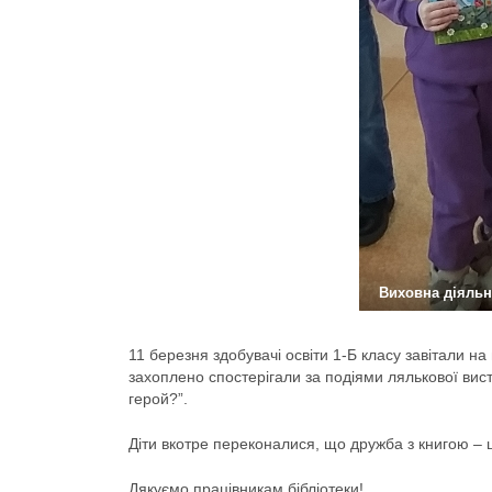
Виховна діяльн
11 березня здобувачі освіти 1-Б класу завітали н
захоплено спостерігали за подіями лялькової виста
герой?”.
Діти вкотре переконалися, що дружба з книгою – ц
Дякуємо працівникам бібліотеки!