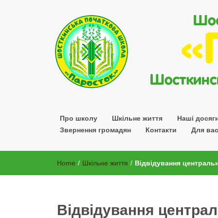
Шосткинської міської ради Сумської області
Про школу
Шкільне життя
Наші досяг
Звернення громадян
Контакти
Для вас
Home
/
Шкільне життя
/
Відвідування центрально
Відвідування централь