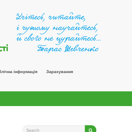
Шосткин
блічна інформація
Зарахування