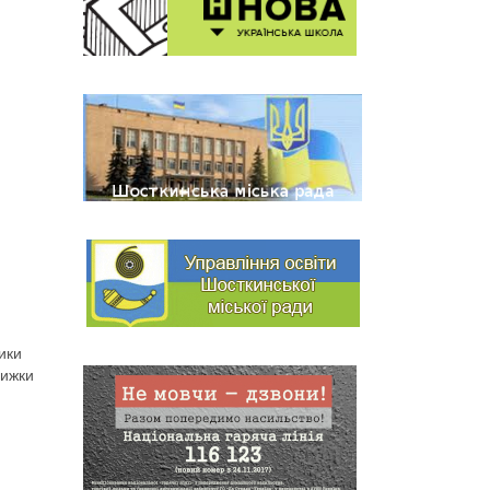
ики
нижки