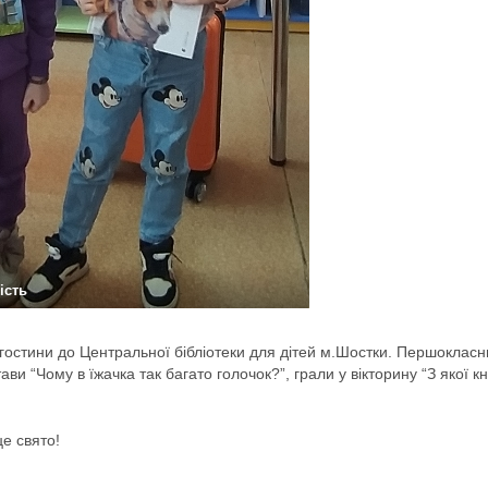
ість
а гостини до Центральної бібліотеки для дітей м.Шостки. Першокласн
ви “Чому в їжачка так багато голочок?”, грали у вікторину “З якої к
е свято!