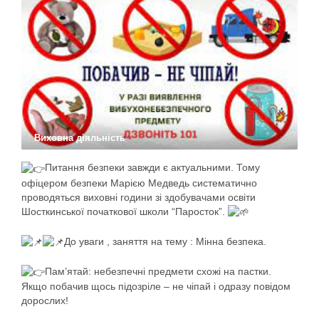
Виховна діяльність
Питання безпеки завжди є актуальними. Тому
офіцером безпеки Марією Медведь систематично
проводяться виховні години зі здобувачами освіти
Шосткинської початкової школи “Паросток”.
До уваги , заняття на тему : Мінна безпека.
Пам’ятай: небезпечні предмети схожі на пастки.
Якщо побачив щось підозріле – не чіпай і одразу повідом
дорослих!