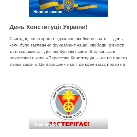
Новини школи
День Конституції України!
Сьогодні, наша країна відзначає особливе свято — день,
коли було закладено фундамент нашої свободи, рівності
та незалежності. Для здобувачів освіти Шосткинської
початкової школи «Паросток» Конституція — це не просто
збірка законів. Це провідник у світ, де кожен має право на
щасливе дитинство, освіту, безпеку та мрії під мирним
небом. Наші …
Новини школи