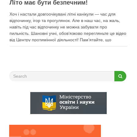
Літо має бути безпечним!
Хоч і настали довгоочікувані літні канікули — час для
відпочинку, ігор та прогулянок. Але в наш час, на жаль,
навіть під час відпочинку не можна забувати про
пильність. Шановні учні, обов’язково перегляньте це відео
від Центру протимінної діяльності! Пам’ятайте, що
небезпека може ховатися будь-де, тому під час
прогулянок суворо дотримуйтеся …