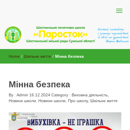
Шосткинської міської ради Сумської області
Шосткинська початкова школа
Home
/
Шкільне життя
/
Мінна безпека
"Паросток"
Мінна безпека
By :
Admin
16.12.2024
Category :
Виховна діяльність
,
Новини школи
,
Новини школи
,
Про школу
,
Шкільне життя