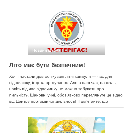
небом. Наші …
Новини школи
Літо має бути безпечним!
Хоч і настали довгоочікувані літні канікули — час для
відпочинку, ігор та прогулянок. Але в наш час, на жаль,
навіть під час відпочинку не можна забувати про
пильність. Шановні учні, обов’язково перегляньте це відео
від Центру протимінної діяльності! Пам’ятайте, що
небезпека може ховатися будь-де, тому під час
прогулянок суворо дотримуйтеся …