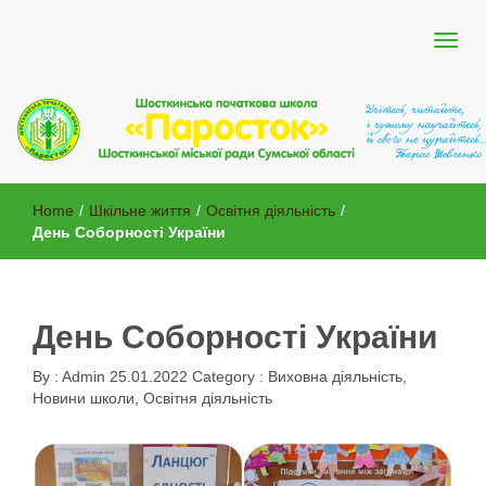
Шосткинської міської ради Сумської області
Шосткинська початкова школа
Home
/
Шкільне життя
/
Освітня діяльність
/
"Паросток"
День Соборності України
День Соборності України
By :
Admin
25.01.2022
Category :
Виховна діяльність
,
Новини школи
,
Освітня діяльність