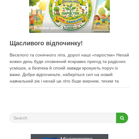
Новини школи
Щасливого відпочинку!
Веселого та сонячного літа, дорогі наші «паростки» Нехай
кожен день буде сповнений яскравих пригод та радісних
усмішок, а безпека й спокій завжди крокують поруч із
вами. Добре відпочиньте, наберіться сил на новий
навчальний рік і нехай це літо буде мирним, тихим та
найщасливішим!