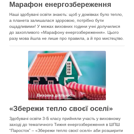
Марафон енергозбереження
Наші здобувачі освіти знають: щоб у домівках було тепло,
а планета залишалася здоровою, потрібно бути
ощадливими! У межах виховних години учні долучилися
до захопливого «Марафону енергозбереження». Цього
разу мова йшла не лише про правила, а й про мистецтво.
Свої ідеї про те, як зберегти світло, воду та тепло, діти
втілили …
Виховна діяльність
«Збережи тепло своєї оселі»
Здобувачі освіти 3-Б класу прийняли участь у виховному
заході до тематичного Тижня енергозбереження в ШПШ
“Паросток” – «Збережи тепло своєї оселі» аби розширити