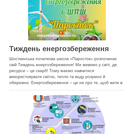
енергоефективність
Тиждень енергозбереження
Шосткинська початкова школа «Паросток» розпочинає
свій Тиждень енергозбереження! Ми живемо у світі, де
ресурси – це скарб! Тому маємо навчитися
використовувати світло, тепло та воду розумно й
обережно. Енергозбереження – це не про те, щоб жити в
темряві чи холоді, а про те, щоб берегти нашу планету,
дбати про свій …