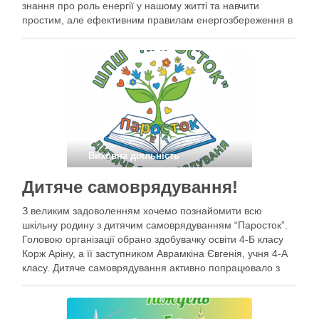
знання про роль енергії у нашому житті та навчити
простим, але ефективним правилам енергозбереження в
побуті. Разом із класним керівником учні обговорили, чому
важливо берегти тепло саме …
Виховна діяльність
Дитяче самоврядування!
З великим задоволенням хочемо познайомити всю
шкільну родину з дитячим самоврядуванням “Паросток”.
Головою організації обрано здобувачку освіти 4-Б класу
Корж Аріну, а її заступником Аврамкіна Євгенія, учня 4-А
класу. Дитяче самоврядування активно попрацювало з
питаннями, які стосуються осередків нашого закладу та
окреслили плани на майбутні новорічні канікули. В добрий
час, …