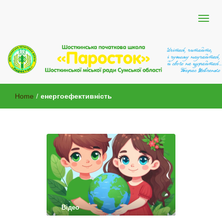
Шосткинської міської ради Сумської області
Шосткинська початкова школа
Home
/
енергоефективність
"Паросток"
Відео