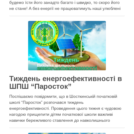
будемо їсти його занадто багато і швидко, то скоро його
не стане! А без енергії не працюватимуть наші улюблені
іграшки, комп’ютери, а вдома буде темно і холодно. Тому
давайте разом навчимося берегти енергію
Виховна діяльність
Тиждень енергоефективності в
ШПШ “Паросток”
Поспішаємо повідомити, що в Шосткинській початковій
школі “Паросток” розпочався тиждень
енергоефективності. Проведення цього тижня є чудовою
нагодою прищепити дітям початкової школи важливі
навички бережливого ставлення до навколишнього
середовища та енергоресурсів. Тиждень
енергоефективності – це початок довгого шляху до