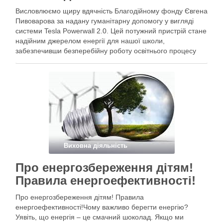
Висловлюємо щиру вдячність Благодійному фонду Євгена
Пивоварова за надану гуманітарну допомогу у вигляді
системи Tesla Powerwall 2.0. Цей потужний пристрій стане
надійним джерелом енергії для нашої школи,
забезпечивши безперебійну роботу освітнього процесу
навіть в складних умовах воєнного стану. Ваша підтримка
є яскравим прикладом справжньої турботи про освіту та
майбутнє наших …
Виховна діяльність
Про енергозбереження дітям!
Правила енергоефективності!
Про енергозбереження дітям! Правила
енергоефективності!Чому важливо берегти енергію?
Уявіть, що енергія – це смачний шоколад. Якщо ми