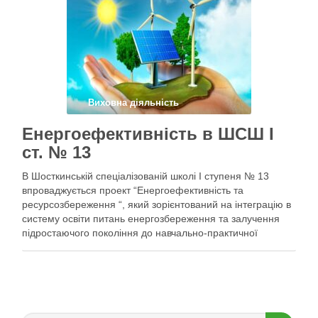
формування екологічно свідомих громадян!
Виховна діяльність
Енергоефективність в ШСШ І
ст. № 13
В Шосткинській спеціалізованій школі І ступеня № 13
впроваджується проект “Енергоефективність та
ресурсозбереження “, який зорієнтований на інтеграцію в
систему освіти питань енергозбереження та залучення
підростаючого покоління до навчально-практичної
діяльності з питань ефективного використання
енергоресурсів.