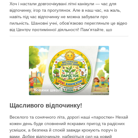
Хоч і настали довгоочікувані літні канікули — час для
відпочинку, ігор та прогулянок. Але в наш час, на жаль,
навіть під час відпочинку не можна забувати про
пильність. Шановні учні, обов’язково перегляньте це відео
від Центру протимінної діяльності! Пам’ятайте, що
небезпека може ховатися будь-де, тому під час
прогулянок суворо дотримуйтеся …
Новини школи
Щасливого відпочинку!
Веселого та сонячного літа, дорогі наші «паростки» Нехай
кожен день буде сповнений яскравих пригод та радісних
усмішок, а безпека й спокій завжди крокують поруч із
вами. Добре відпочиньте, наберіться сил на новий