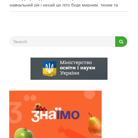
навчальний рік і нехай це літо буде мирним, тихим та
найщасливішим!