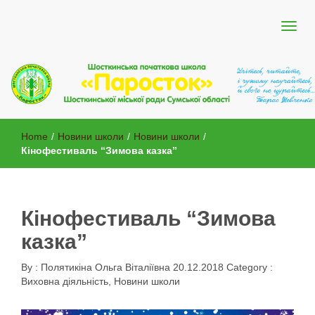
Шосткинської міської ради Сумської області
Шосткинська початкова школа
Home
/
Новини школи
/
Новини школи
/
"Паросток"
Кінофестиваль “Зимова казка”
Кінофестиваль “Зимова
казка”
By :
Полятикіна Ольга Віталіївна
20.12.2018
Category :
Виховна діяльність
,
Новини школи