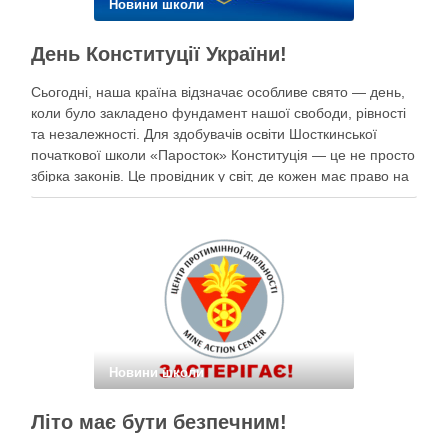
Новини школи
День Конституції України!
Сьогодні, наша країна відзначає особливе свято — день,
коли було закладено фундамент нашої свободи, рівності
та незалежності. Для здобувачів освіти Шосткинської
початкової школи «Паросток» Конституція — це не просто
збірка законів. Це провідник у світ, де кожен має право на
щасливе дитинство, освіту, безпеку та мрії під мирним
небом. Наші …
Новини школи
Літо має бути безпечним!