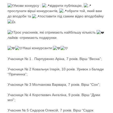
Умови конкурсу :
відкрити публікацію,
прослухати вірші конкурсантів,
обрати той, який вам
до вподоби та
поставити під самим відео вподобайку
.
Троє учасників, які отримають найбільшу кількість
лайків -отримають подарунки.
Наші конкурсанти:
Учасниця № 1 . Парпуренко Аріна, 7 років. Вірш “Весна”;
Учасниця № 2 Ковальчук Іларія, 10 років. Уривок з балади
“Причинна”;
Учасниця № 3 Молчанова Варвара, 7 років. Вірш “Сон”;
Учасниця № 4 Короткевич Ангеліна, 9 років. Вірш “Думи
мої”;
Учасник № 5 Сидоров Олексій, 7 років. Вірш “Садок