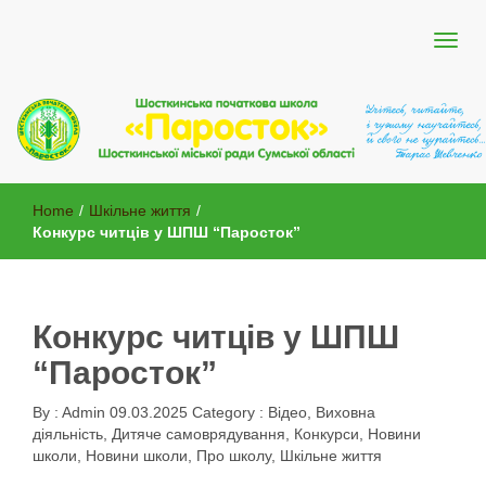
Шосткинської міської ради Сумської області
Шосткинська початкова школа
Home
/
Шкільне життя
/
"Паросток"
Конкурс читців у ШПШ “Паросток”
Конкурс читців у ШПШ
“Паросток”
By :
Admin
09.03.2025
Category :
Відео
,
Виховна
діяльність
,
Дитяче самоврядування
,
Конкурси
,
Новини
школи
,
Новини школи
,
Про школу
,
Шкільне життя