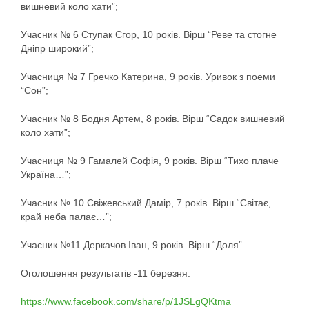
вишневий коло хати”;
Учасник № 6 Ступак Єгор, 10 років. Вірш “Реве та стогне
Дніпр широкий”;
Учасниця № 7 Гречко Катерина, 9 років. Уривок з поеми
“Сон”;
Учасник № 8 Бодня Артем, 8 років. Вірш “Садок вишневий
коло хати”;
Учасниця № 9 Гамалей Софія, 9 років. Вірш “Тихо плаче
Україна…”;
Учасник № 10 Свіжевський Дамір, 7 років. Вірш “Світає,
край неба палає…”;
Учасник №11 Деркачов Іван, 9 років. Вірш “Доля”.
Оголошення результатів -11 березня.
https://www.facebook.com/share/p/1JSLgQKtma