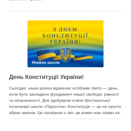
Новини школи
День Конституції України!
Сьогодні, наша країна відзначає особливе свято — день,
коли було закладено фундамент нашої свободи, рівності
та незалежності. Для здобувачів освіти Шосткинської
початкової школи «Паросток» Конституція — це не просто
збірка законів. Це провідник у світ, де кожен має право на
щасливе дитинство, освіту, безпеку та мрії під мирним
небом. Наші …