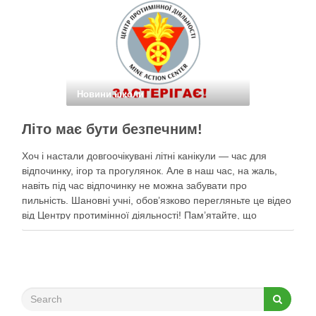
Новини школи
Літо має бути безпечним!
Хоч і настали довгоочікувані літні канікули — час для
відпочинку, ігор та прогулянок. Але в наш час, на жаль,
навіть під час відпочинку не можна забувати про
пильність. Шановні учні, обов’язково перегляньте це відео
від Центру протимінної діяльності! Пам’ятайте, що
небезпека може ховатися будь-де, тому під час
прогулянок суворо дотримуйтеся …