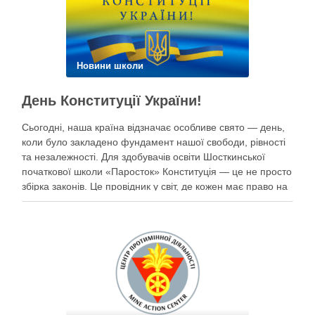
Новини школи
День Конституції України!
Сьогодні, наша країна відзначає особливе свято — день,
коли було закладено фундамент нашої свободи, рівності
та незалежності. Для здобувачів освіти Шосткинської
початкової школи «Паросток» Конституція — це не просто
збірка законів. Це провідник у світ, де кожен має право на
щасливе дитинство, освіту, безпеку та мрії під мирним
небом. Наші …