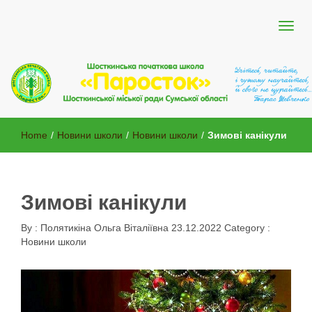
Шосткинської міської ради Сумської області
Шосткинська початкова школа
Home
/
Новини школи
/
Новини школи
/
Зимові канікули
"Паросток"
Зимові канікули
By :
Полятикіна Ольга Віталіївна
23.12.2022
Category :
Новини школи