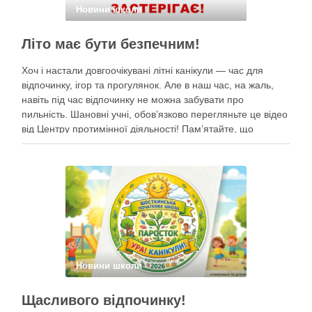
Новини школи
Літо має бути безпечним!
Хоч і настали довгоочікувані літні канікули — час для
відпочинку, ігор та прогулянок. Але в наш час, на жаль,
навіть під час відпочинку не можна забувати про
пильність. Шановні учні, обов’язково перегляньте це відео
від Центру протимінної діяльності! Пам’ятайте, що
небезпека може ховатися будь-де, тому під час
прогулянок суворо дотримуйтеся …
Новини школи
Щасливого відпочинку!