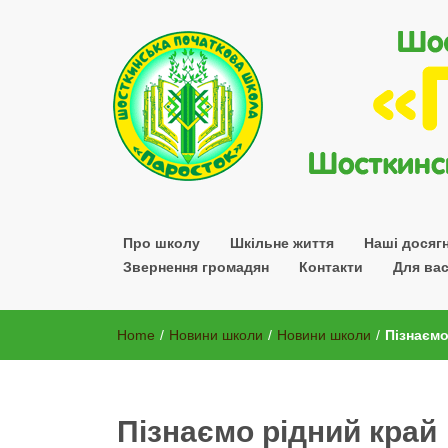
Шосткинської міської ради Сумської області
Про школу
Шкільне життя
Наші досяг
Звернення громадян
Контакти
Для вас
Home
/
Новини школи
/
Новини школи
/
Пізнаємо
Пізнаємо рідний край