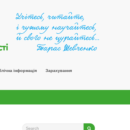
Шосткин
блічна інформація
Зарахування