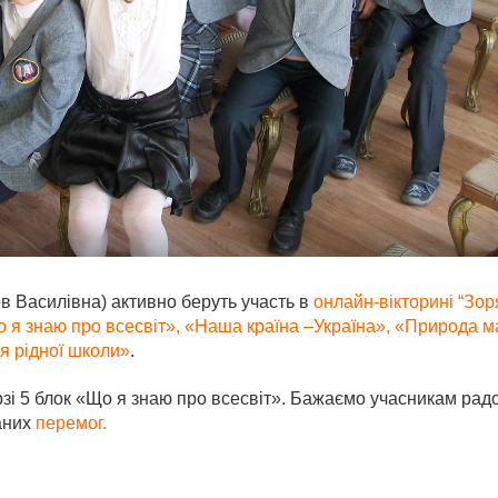
в Василівна) активно беруть участь в
онлайн-вікторині “Зо
 я знаю про всесвіт», «Наша країна –Україна», «Природа м
ія рідної школи»
.
рзі 5 блок «Що я знаю про всесвіт». Бажаємо учасникам радо
маних
перемог.