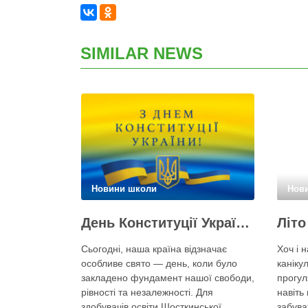
SIMILAR NEWS
Новини школи
Нов
День Конституції України!
Сьогодні, наша країна відзначає
Хоч і н
особливе свято — день, коли було
каніку
закладено фундамент нашої свободи,
прогул
рівності та незалежності. Для
навіть
здобувачів освіти Шосткинської
забува