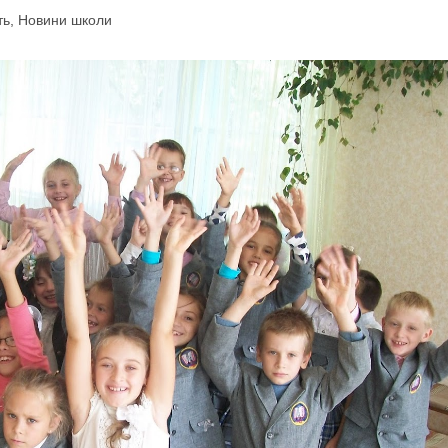
ть
,
Новини школи