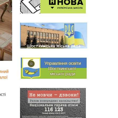
ряний
алої
сті