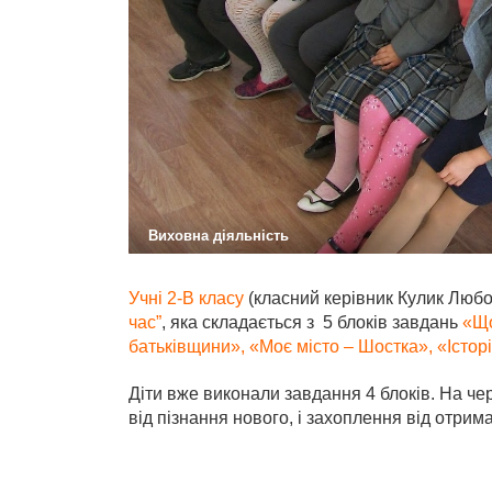
Виховна діяльність
Учні 2-В класу
(класний керівник Кулик Любо
час”
, яка складається з 5 блоків завдань
«Що
батьківщини», «Моє місто – Шостка», «Істор
Діти вже виконали завдання 4 блоків. На че
від пізнання нового, і захоплення від отри