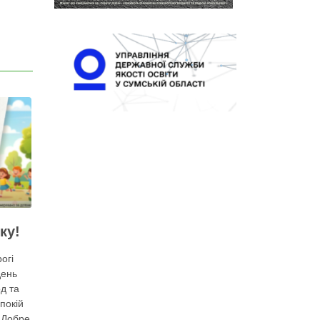
ку!
огі
день
д та
покій
. Добре