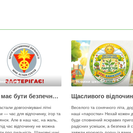
ини школи
Новини школи
Літо має бути безпечним!
Щасливого відпочин
астали довгоочікувані літні
Веселого та сонячного літа, дор
ли — час для відпочинку, ігор та
наші «паростки» Нехай кожен 
янок. Але в наш час, на жаль,
буде сповнений яскравих приго
 під час відпочинку не можна
радісних усмішок, а безпека й с
ти про пильність. Шановні учні,
завжди крокують поруч із вами