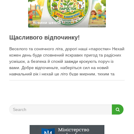
Новини школи
Щасливого відпочинку!
Веселого та сонячного літа, дорогі наші «паростки» Нехай
кожен день буде сповнений яскравих пригод та радісних
усмішок, а безпека й спокій завжди крокують поруч із
вами. Добре відпочиньте, наберіться сил на новий
навчальний рік і нехай це літо буде мирним, тихим та
найщасливішим!