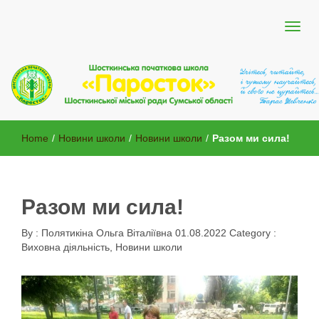
Шосткинської міської ради Сумської області
Шосткинська початкова школа
Home
/
Новини школи
/
Новини школи
/
Разом ми сила!
"Паросток"
Разом ми сила!
By :
Полятикіна Ольга Віталіївна
01.08.2022
Category :
Виховна діяльність
,
Новини школи