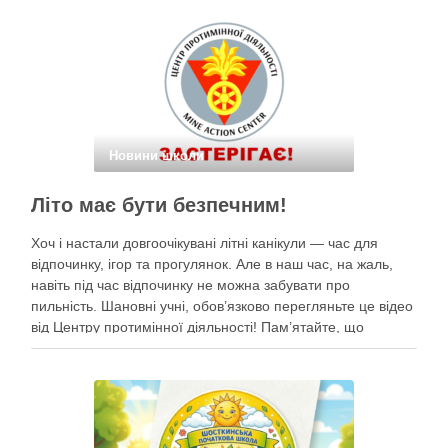
небом. Наші …
Новини школи
Літо має бути безпечним!
Хоч і настали довгоочікувані літні канікули — час для
відпочинку, ігор та прогулянок. Але в наш час, на жаль,
навіть під час відпочинку не можна забувати про
пильність. Шановні учні, обов’язково перегляньте це відео
від Центру протимінної діяльності! Пам’ятайте, що
небезпека може ховатися будь-де, тому під час
прогулянок суворо дотримуйтеся …