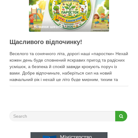
Новини школи
Щасливого відпочинку!
Веселого та сонячного літа, дорогі наші «паростки» Нехай
кожен день буде сповнений яскравих пригод та радісних
усмішок, а безпека й спокій завжди крокують поруч із
вами. Добре відпочиньте, наберіться сил на новий
навчальний рік і нехай це літо буде мирним, тихим та
найщасливішим!