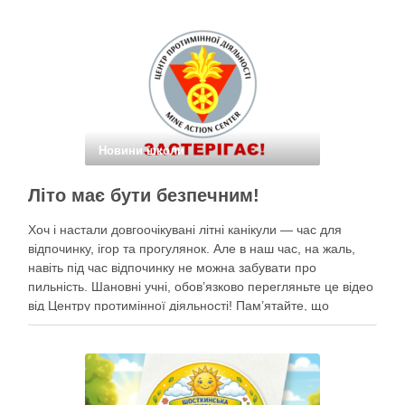
небом. Наші …
Новини школи
Літо має бути безпечним!
Хоч і настали довгоочікувані літні канікули — час для
відпочинку, ігор та прогулянок. Але в наш час, на жаль,
навіть під час відпочинку не можна забувати про
пильність. Шановні учні, обов’язково перегляньте це відео
від Центру протимінної діяльності! Пам’ятайте, що
небезпека може ховатися будь-де, тому під час
прогулянок суворо дотримуйтеся …