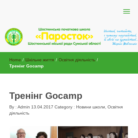
Шосткинської міської ради Сумської області
Шосткинська початкова школа
Home
/
Шкільне життя
/
Освітня діяльність
/
"Паросток"
Тренінг Gocamp
Тренінг Gocamp
By :
Admin
13.04.2017
Category :
Новини школи
,
Освітня
діяльність