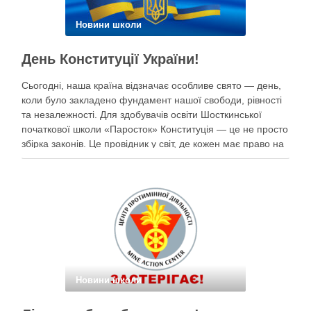
Новини школи
День Конституції України!
Сьогодні, наша країна відзначає особливе свято — день,
коли було закладено фундамент нашої свободи, рівності
та незалежності. Для здобувачів освіти Шосткинської
початкової школи «Паросток» Конституція — це не просто
збірка законів. Це провідник у світ, де кожен має право на
щасливе дитинство, освіту, безпеку та мрії під мирним
небом. Наші …
Новини школи