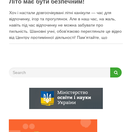
Літо має бути безпечним!
Хоч і настали довгоочікувані літні канікули — час для
відпочинку, ігор та прогулянок. Але в наш час, на жаль,
навіть під час відпочинку не можна забувати про
пильність. Шановні учні, обов’язково перегляньте це відео
від Центру протимінної діяльності! Пам’ятайте, що
небезпека може ховатися будь-де, тому під час
прогулянок суворо дотримуйтеся …