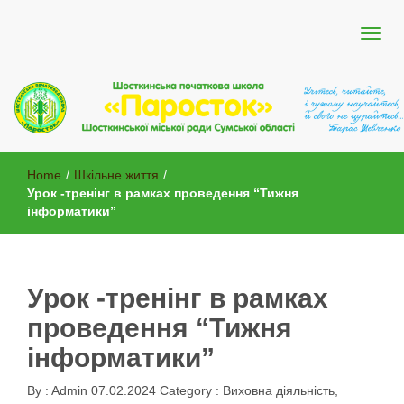
Шосткинської міської ради Сумської області
Шосткинська початкова школа
Home
/
Шкільне життя
/
"Паросток"
Урок -тренінг в рамках проведення “Тижня
інформатики”
Урок -тренінг в рамках
проведення “Тижня
інформатики”
By :
Admin
07.02.2024
Category :
Виховна діяльність
,