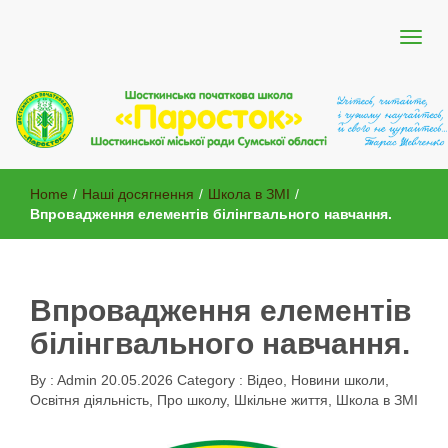
Шосткинської міської ради Сумської області
Шосткинська початкова школа
Home
/
Наші досягнення
/
Школа в ЗМІ
/
"Паросток"
Впровадження елементів білінгвального навчання.
Впровадження елементів
білінгвального навчання.
By :
Admin
20.05.2026
Category :
Відео
,
Новини школи
,
Освітня діяльність
,
Про школу
,
Шкільне життя
,
Школа в ЗМІ