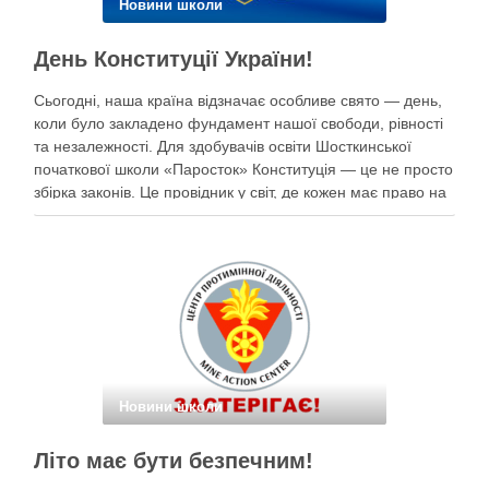
Новини школи
День Конституції України!
Сьогодні, наша країна відзначає особливе свято — день,
коли було закладено фундамент нашої свободи, рівності
та незалежності. Для здобувачів освіти Шосткинської
початкової школи «Паросток» Конституція — це не просто
збірка законів. Це провідник у світ, де кожен має право на
щасливе дитинство, освіту, безпеку та мрії під мирним
небом. Наші …
Новини школи
Літо має бути безпечним!