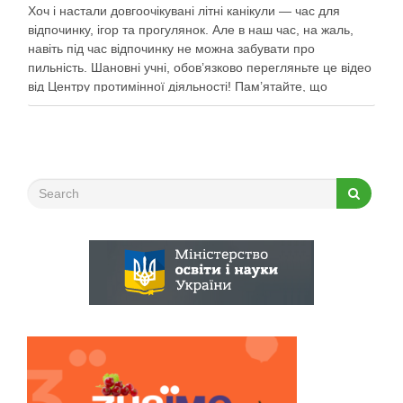
Хоч і настали довгоочікувані літні канікули — час для
відпочинку, ігор та прогулянок. Але в наш час, на жаль,
навіть під час відпочинку не можна забувати про
пильність. Шановні учні, обов’язково перегляньте це відео
від Центру протимінної діяльності! Пам’ятайте, що
небезпека може ховатися будь-де, тому під час
прогулянок суворо дотримуйтеся …