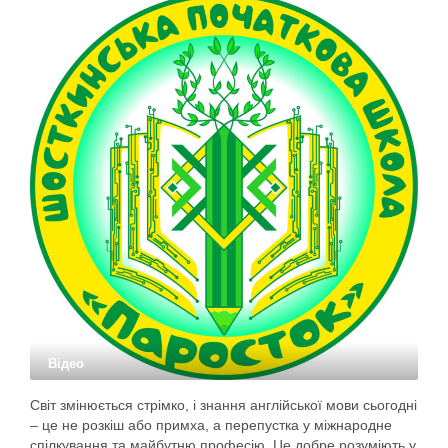
Відео
Світ змінюється стрімко, і знання англійської мови сьогодні
– це не розкіш або примха, а перепустка у міжнародне
спілкування та майбутню професію. Це добре розуміють у