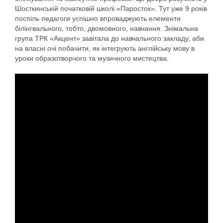
Шосткинській початковій школі «Паросток». Тут уже 9 років
поспіль педагоги успішно впроваджують елементи
білінгвального, тобто, двомовного, навчання. Знімальна
група ТРК «Акцент» завітала до навчального закладу, аби
на власні очі побачити, як інтегрують англійську мову в
уроки образотворчого та музичного мистецтва.