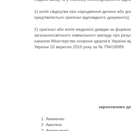
1) копія свідоцтва про народження дитини або док
пред’являється оригінал відповідного документа);
2) оригінал або копія медичної довідки за формою
загальноосвітнього навчального закладу про рез
наказом Міністерства охорони здоров’я України ві
України 10 вересня 2010 року за № 794/18089.
зарахованих до
Акименко
Амеліна
Амельченко