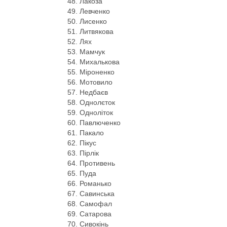
Лакоза
Левченко
Лисенко
Литвякова
Лях
Мамчук
Михалькова
Міроненко
Мотовило
Недбаєв
Однолєток
Одноліток
Павлюченко
Пакало
Пікус
Пірлік
Противень
Пуда
Романько
Савинська
Самофал
Сатарова
Сивокінь