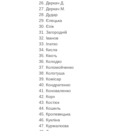
Деркач Д.
Деркач М.
Дудар
Єлецька
Єпік
Загородній
Іванов
Іпатко
Кисла
Кікоть
Колодко
Коломойченко
Колотуша
Комісар
Кондратенко
Коноваленко
Корх
Костюк
Кошель
Кролевецька
Кукліна
Курмалєєва