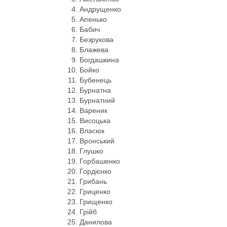
Андрущенко
Апенько
Бабич
Безрукова
Блажева
Богдашкина
Бойко
Бубенець
Бурнатна
Бурнатний
Вареник
Висоцька
Власюк
Вронський
Глушко
Горбашенко
Гордієнко
Грибань
Гриценко
Грищенко
Грійб
Данилова