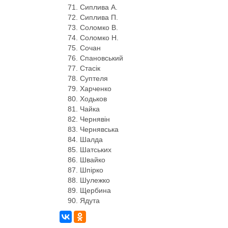
Сиплива А.
Сиплива П.
Соломко В.
Соломко Н.
Сочан
Спановський
Стасік
Суптеля
Харченко
Ходьков
Чайка
Чернявін
Чернявська
Шалда
Шатських
Швайко
Шпірко
Шулежко
Щербина
Ядута