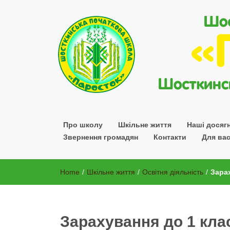
Шосткинської міської ради Сумської області
Про школу
Шкільне життя
Наші досяг
Звернення громадян
Контакти
Для вас
Home
/
Шкільне життя
/
Освітня діяльність
/
Зарах
Зарахування до 1 кла