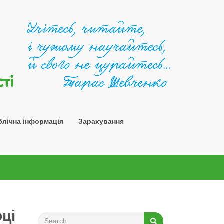
Шосткин
блічна інформація
Зарахування
ці