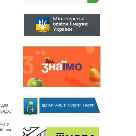
и для
орядку
асу у
б, які