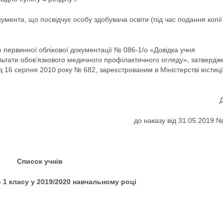
умента, що посвідчує особу здобувача освіти (під час подання копії
 первинної облікової документації № 086-1/о «Довідка учня
ультати обов’язкового медичного профілактичного огляду», затверд
д 16 серпня 2010 року № 682, зареєстрованим в Міністерстві юстиці
до наказу від 31.05.2019 
Список учнів
 1 класу у 2019/2020 навчальному році