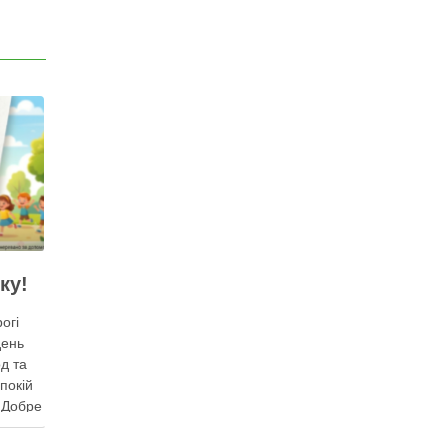
ку!
огі
день
д та
покій
. Добре
 новий