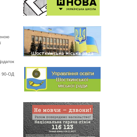
женою
ї
Додаток
№ 90-ОД