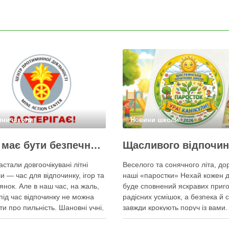
ини школи
Новини школи
Літо має бути безпечним!
Щасливого відпочин
астали довгоочікувані літні
Веселого та сонячного літа, дор
ли — час для відпочинку, ігор та
наші «паростки» Нехай кожен 
янок. Але в наш час, на жаль,
буде сповнений яскравих приго
 під час відпочинку не можна
радісних усмішок, а безпека й с
ти про пильність. Шановні учні,
завжди крокують поруч із вами
зково перегляньте це відео від
відпочиньте, наберіться сил на