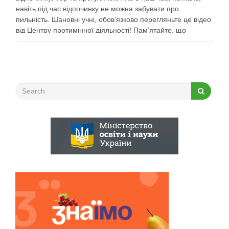
навіть під час відпочинку не можна забувати про
пильність. Шановні учні, обов’язково перегляньте це відео
від Центру протимінної діяльності! Пам’ятайте, що
небезпека може ховатися будь-де, тому під час
прогулянок суворо дотримуйтеся …