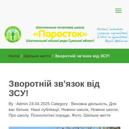
Шосткинської міської ради Сумської області
Шосткинська початкова школа
Home
/
Шкільне життя
/
Зворотній зв’язок від ЗСУ!
"Паросток"
Зворотній зв’язок від
ЗСУ!
By :
Admin
24.04.2025
Category :
Виховна діяльність
,
Для
вас батьки
,
Наші публікації
,
Новини школи
,
Новини школи
,
Про школу
,
Психологічні поради
,
Фото
,
Шкільне життя