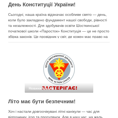
День Конституції України!
Сьогодні, наша країна відзначає особливе свято — день,
коли було закладено фундамент нашої свободи, рівності
та незалежності. Для здобувачів освіти Шосткинської
початкової школи «Паросток» Конституція — це не просто
збірка законів. Це провідник у світ, де кожен має право на
щасливе дитинство, освіту, безпеку та мрії під мирним
небом. Наші …
Новини школи
Літо має бути безпечним!
Хоч і настали довгоочікувані літні канікули — час для
відпочинку, ігор та прогулянок. Але в наш час, на жаль,