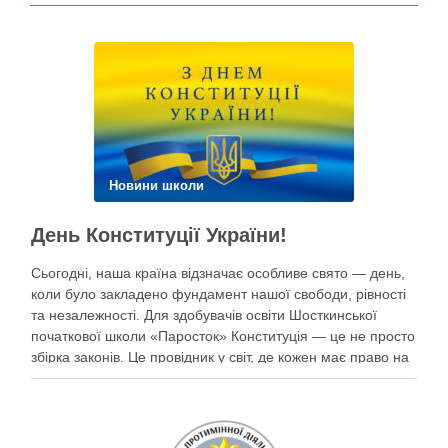
Новини школи
День Конституції України!
Сьогодні, наша країна відзначає особливе свято — день,
коли було закладено фундамент нашої свободи, рівності
та незалежності. Для здобувачів освіти Шосткинської
початкової школи «Паросток» Конституція — це не просто
збірка законів. Це провідник у світ, де кожен має право на
щасливе дитинство, освіту, безпеку та мрії під мирним
небом. Наші …