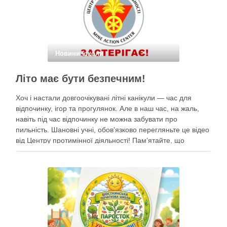
Новини школи
Літо має бути безпечним!
Хоч і настали довгоочікувані літні канікули — час для
відпочинку, ігор та прогулянок. Але в наш час, на жаль,
навіть під час відпочинку не можна забувати про
пильність. Шановні учні, обов’язково перегляньте це відео
від Центру протимінної діяльності! Пам’ятайте, що
небезпека може ховатися будь-де, тому під час
прогулянок суворо дотримуйтеся …