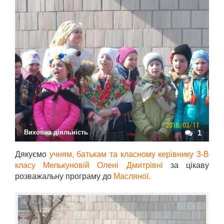
Виховна діяльність
1
Дякуємо
учням, батькам та класному керівнику 3-В
класу Мелькуновій Олені Дмитрівні
за цікаву
розважальну програму до
Масляної.