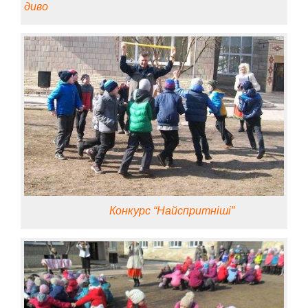
диво
Конкурс “Найспритніші”