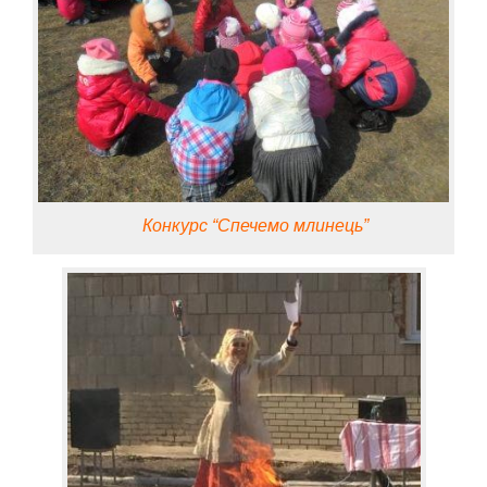
Конкурс “Спечемо млинець”