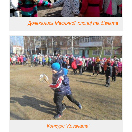
Дочекались Масляної хлопці та дівчата
Конкурс “Козачата”