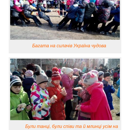
Багата на силачів Україна чудова
Були танці, були співи та й млинці усім на