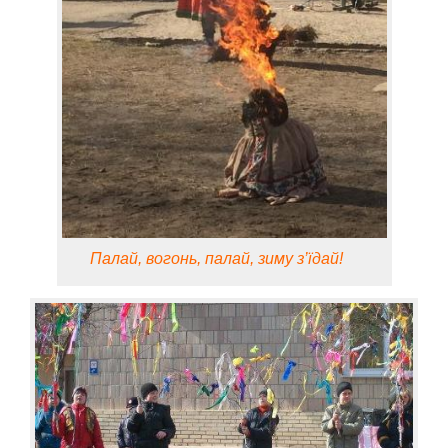
Палай, вогонь, палай, зиму з’їдай!