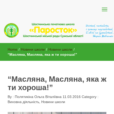
Шосткинської міської ради Сумської області
Шосткинська початкова школа
Home
/
Новини школи
/
Новини школи
/
"Паросток"
“Масляна, Масляна, яка ж ти хороша!”
“Масляна, Масляна, яка ж
ти хороша!”
By :
Полятикіна Ольга Віталіївна
11.03.2016
Category :
Виховна діяльність
,
Новини школи