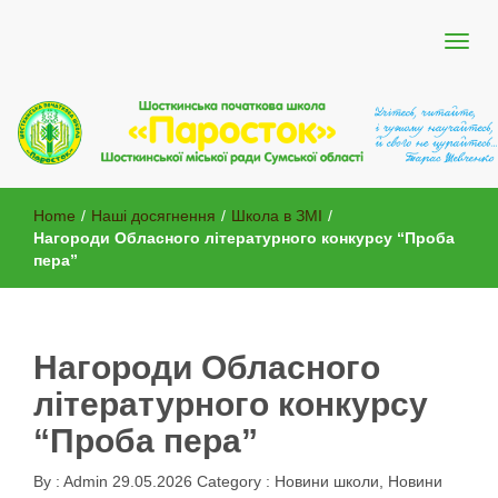
Шосткинської міської ради Сумської області
Шосткинська початкова школа
Home
/
Наші досягнення
/
Школа в ЗМІ
/
"Паросток"
Нагороди Обласного літературного конкурсу “Проба
пера”
Нагороди Обласного
літературного конкурсу
“Проба пера”
By :
Admin
29.05.2026
Category :
Новини школи
,
Новини