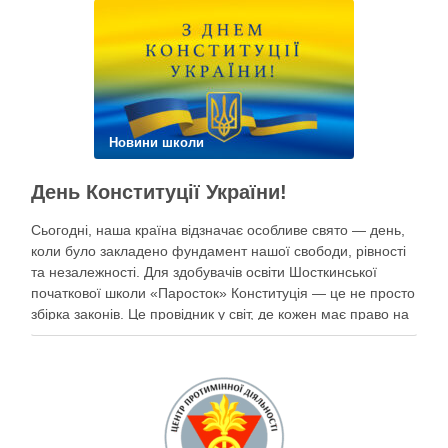
Новини школи
День Конституції України!
Сьогодні, наша країна відзначає особливе свято — день,
коли було закладено фундамент нашої свободи, рівності
та незалежності. Для здобувачів освіти Шосткинської
початкової школи «Паросток» Конституція — це не просто
збірка законів. Це провідник у світ, де кожен має право на
щасливе дитинство, освіту, безпеку та мрії під мирним
небом. Наші …