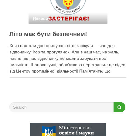
Новини школи
Літо має бути безпечним!
Хоч і настали довгоочікувані літні канікули — час для
відпочинку, ігор та прогулянок. Але в наш час, на жаль,
навіть під час відпочинку не можна забувати про
пильність. Шановні учні, обов’язково перегляньте це відео
від Центру протимінної діяльності! Пам’ятайте, що
небезпека може ховатися будь-де, тому під час
прогулянок суворо дотримуйтеся …