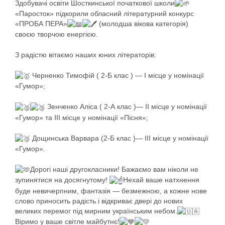
Здобувачі освіти Шосткинської початкової школи
«Паросток» підкорили обласний літературний конкурс
«ПРОБА ПЕРА»
(молодша вікова категорія)
своєю творчою енергією.
З радістю вітаємо наших юних літераторів:
Черненко Тимофій ( 2-Б клас ) — І місце у номінації
«Гумор»;
Зенченко Аліса ( 2-А клас )— ІІ місце у номінації
«Гумор» та ІІІ місце у номінації «Пісня»;
Дощинська Варвара (2-Б клас )— ІІІ місце у номінації
«Гумор».
Дорогі наші другокласники! Бажаємо вам ніколи не
зупинятися на досягнутому!
Нехай ваше натхнення
буде невичерпним, фантазія — безмежною, а кожне нове
слово приносить радість і відкриває двері до нових
великих перемог під мирним українським небом.
Віримо у ваше світле майбутнє!