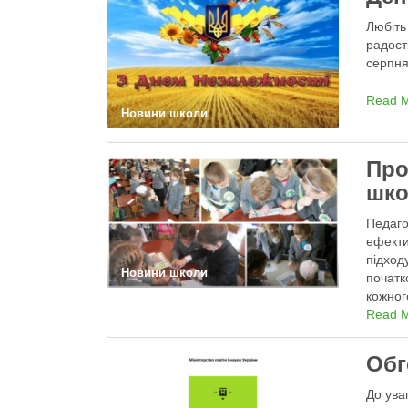
Любіть 
радо
серпня
Read 
Новини школи
Про
шко
Педаго
ефекти
підход
Новини школи
початк
кожног
досягн
Read 
Обг
До ува