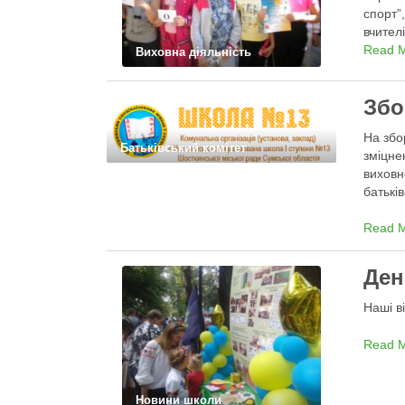
спорт”
вчител
(класн
Read 
Виховна діяльність
Збо
На збо
Батьківський комітет
зміцне
виховн
батькі
Read 
Ден
Наші в
Read 
Новини школи