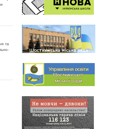
ли
ня та
льно-