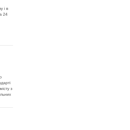
у і в
 24
о
ндарті
місту з
альних