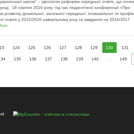
 української школи” – ідеологію реформи середньої освіти, що почне
 році, 18 серпня 2016 року, під час педагогічної конференції «Про
ки розвитку дошкільної, загальної середньої, позашкільної та профе
ної освіти у 2015/2016 навчальному році та завдання на 2016/2017
ьний рік» …
More
23
124
125
126
127
128
129
130
131
134
135
136
137
138
139
140
…
149
ті