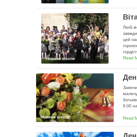
Віт
Любі в
завжди
цей на
горизо
гордіс
Read 
Новини школи
Ден
Закінч
малечу
батькі
9.00 н
Новини школи
Read 
Ден