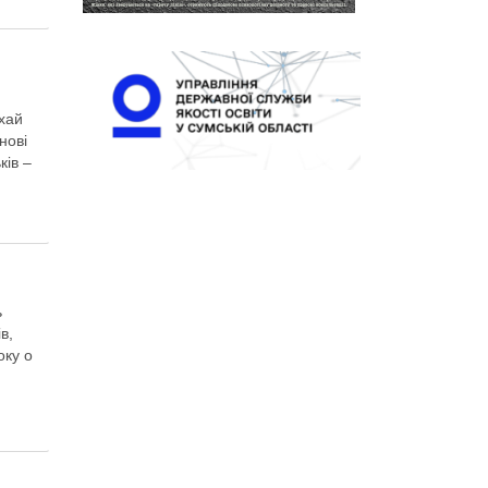
хай
нові
ків –
ь
в,
оку о