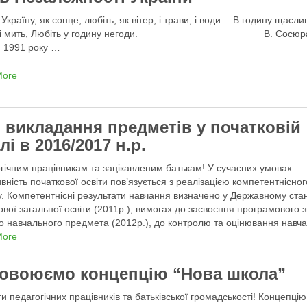
Україну, як сонце, любіть, як вітер, і трави, і води… В годину щаслив
сті мить, Любіть у годину негоди. В. Сосюра
 1991 року …
More
 викладання предметів у початковій
лі в 2016/2017 н.р.
гічним працівникам та зацікавленим батькам! У сучасних умовах
вність початкової освіти пов’язується з реалізацією компетентнісног
у. Компетентнісні результати навчання визначено у Державному ста
ової загальної освіти (2011р.), вимогах до засвоєння програмового з
о навчального предмета (2012р.), до контролю та оцінювання навч
ень учнів (2014р.). Нині постає потреба у визначенні …
More
овоюємо концепцію “Нова школа”
ги педагогічних працівників та батьківської громадськості! Концепцію