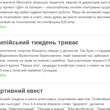
і вчителі! Міносвіти запрошує педагогів, завучів та директорів шкіл 
 у проекті «Діти та папери» – масштабному онлайн-опитуванні щод
таження від зайвої адміністративної роботи. Якщо ви активний педа
те позитивних змін в освіті, свою думку ви маєте можливість вислов
шовши за посиланням на платформу EdCamp
More
мпійський тиждень триває
ахоплення спортом більшість обирає у дитинстві. Так було і з праці
Вареником Валентином Борисовичем, який тривалий час займався
ом, хокеєм на траві та хокеєм з шайбою. Був учасником першості У
шості країни “Перша ліга”, кандидат в майстри спорту з хокею на тра
-Б класу (класний керівник Сухацька …
More
ртивний квест
йський тиждень в школі розпочався спортивним квестом “Олімпійця
ємо сьогодні”. Учні 3-4 класів збирали слово “здоров’я”, долаючи
оди “Найспритніший”, “Попади в кільце”, “Юні футболісти”, “Прислів