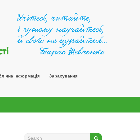
Шосткин
блічна інформація
Зарахування