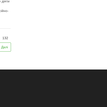
 діяти
сійно-
132
Далі