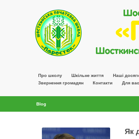
Шосткинської міської ради Сумської області
Про школу
Шкільне життя
Наші досяг
Звернення громадян
Контакти
Для вас
Blog
Як 