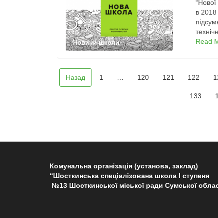
“Нової
в 2018
підсум
техніч
навчал
Read 
Новини школи
Назад
1
…
120
121
122
1
133
Комунальна організація (установа, заклад)
“Шосткинська спеціалізована школа І ступеня
№13 Шосткинської міської ради Сумської облас