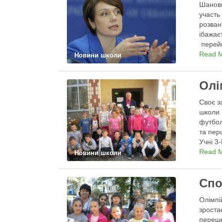
Шановн
участь
розван
ібажає
перей
Read 
Новини школи
Олі
Своє з
школи 
футбол
та пер
Учні 3
Read 
Новини школи
Спо
Олімпі
зроста
перешк