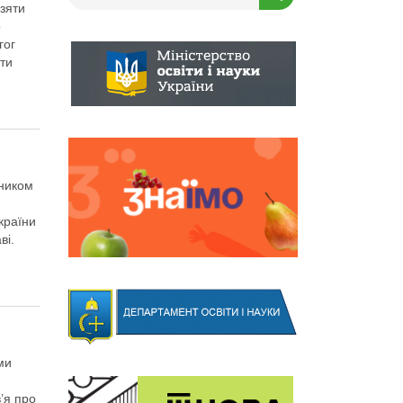
взяти
о
гог
ити
вником
країни
ві.
ми
’я про