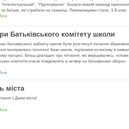
, “Інтелектуальний”, “Підтягування”. Бонуси кожній команді приноси
і та батьки, які стрибали на скакалці. Переможцями стали: 3-Б клас
ий керівник Сухацька Н.М.), 4-Б клас …
More
ри Батьківського комітету школи
рах батьківського кабінету школи були розглянуті питання збережен
ння матеріально-технічної бази школи, підтримки колективу в навча
ому процесі. Більш докладно про питання, які вирішувались, голови
вських комітетів класів повідомлять в четвер на батьківських зборах.
More
ь міста
ітання з Днем міста!
More