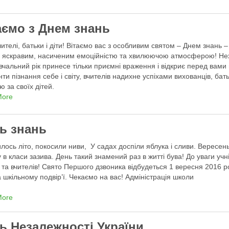
аємо з Днем знань
чителі, батьки і діти! Вітаємо вас з особливим святом – Днем знань –
 яскравим, насиченим емоційністю та хвилюючою атмосферою! Не
вчальний рік принесе тільки приємні враження і відкриє перед вами 
нти пізнання себе і світу, вчителів надихне успіхами вихованців, бать
тю за своїх дітей.
More
ь знань
илось літо, покосили ниви, У садах доспіли яблука і сливи. Вересен
 в класи зазива. День такий знамений раз в житті бува! До уваги учні
в та вчителів! Свято Першого дзвоника відбудеться 1 вересня 2016 р
а шкільному подвір’ї. Чекаємо на вас! Адміністрація школи
More
ь Незалежності України