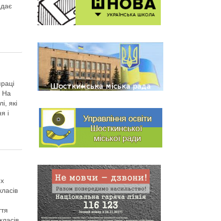
 дає
,
праці
. На
і, які
я і
их
класів
ття
класів