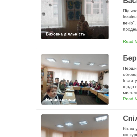
Вас
Під ча
Іванів
вечір”
продем
Виховна діяльність
Read 
Бер
Перший
обгово
Інстит
щодо в
мистец
до обг
Read 
Новини школи
Спі
Вітаю 
конкур