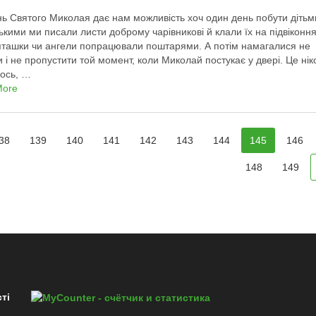
вятого Миколая дає нам можливість хоч один день побути дітьм
кими ми писали листи доброму чарівникові й клали їх на підвіконня
ташки чи ангели попрацювали поштарями. А потім намагалися не
и і не пропустити той момент, коли Миколай постукає у двері. Це нік
ось, …
More
38
139
140
141
142
143
144
145
146
148
149
ті