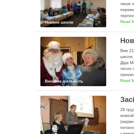
лише з
перемо
терпін
Read 
Новини школи
Нов
Вже 21
школи,
Діда М
тепло 
приємн
Read 
Виховна діяльність
Зас
28 гру
комісі
(керів
питанн
з вико