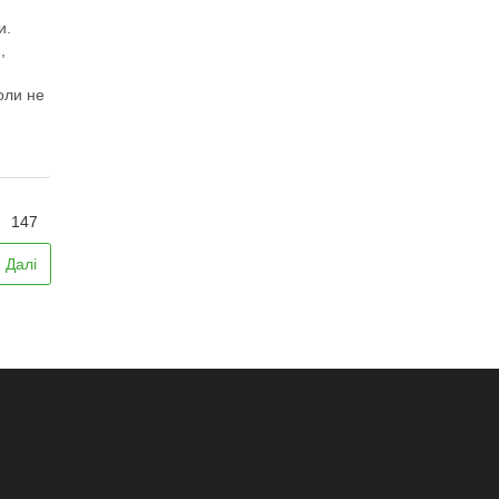
и.
,
оли не
147
Далі