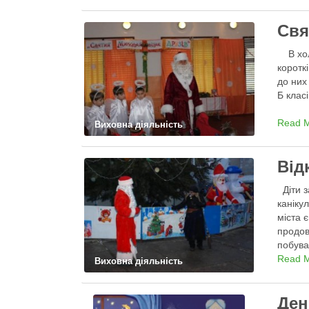
Свя
В холо
коротк
до них
Б клас
Read 
Виховна діяльність
Від
Діти з
каніку
міста 
продов
побува
розваж
Read 
Виховна діяльність
Ден