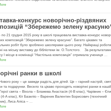
ву увагу …
More
тавка-конкурс новорічно-різдвяних
позицій “Збережемо зелену красуню
о 21 грудня 2015 року в школі працювала виставка-конкурс новор
них композицій “Збережемо зелену красуню”. Багато цікавих та
альних робіт було зроблено школярами цього року. Найкращі робот
ані на міську виставку до бібліотеки ім. О.Толстого. За результатам
су І місце в номінації “Настільна композиція” отримала учениця …
More
орічні ранки в школі
Нового року – це завжди радість для дітей. Це – гарний настрій, свят
и та подарунки. Весело та цікаво проходять новорічні ранки в наші
 Герої свята – Віхола – Блажева Анастасія (4-В клас), Чарівник – Єп
 (4-А клас), Кіт Базиліо – Вареник Валентин Борисович (технічний
ник), Лиса Аліса – …
More