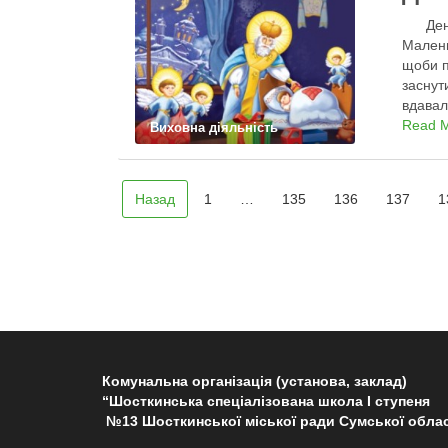
День С
Малень
щоби п
заснут
вдавал
Read 
Виховна діяльність
Назад
1
…
135
136
137
1
Комунальна організація (установа, заклад)
“Шосткинська спеціалізована школа І ступеня
№13 Шосткинської міської ради Сумської облас