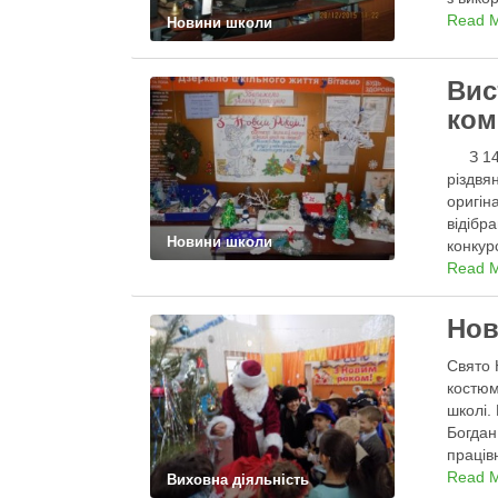
особли
Read 
Новини школи
Вис
ком
З 14 п
різдвя
оригін
відібр
Новини школи
конкур
Read 
Нов
Свято 
костюм
школі.
Богдан
праців
Read 
Виховна діяльність