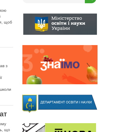
илою
й
ря, щоб
ав з
ії
 школи
ат
кому
ть, що