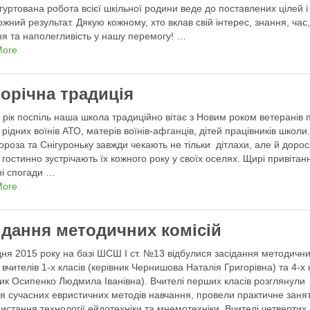
гуртована робота всієї шкільної родини веде до поставлених цілей і
жний результат. Дякую кожному, хто вклав свій інтерес, знання, час
ня та наполегливість у нашу перемогу! …
More
орічна традиція
 рік поспіль наша школа традиційно вітає з Новим роком ветеранів 
 рідних воїнів АТО, матерів воїнів-афганців, дітей працівників школи
ороза та Снігуроньку завжди чекають не тільки дітлахи, але й доросл
і гостинно зустрічають їх кожного року у своїх оселях. Щирі привітанн
і спогади …
More
ідання методичних комісій
дня 2015 року на базі ШСШ І ст. №13 відбулися засідання методичн
й вчителів 1-х класів (керівник Чернишова Наталія Григорівна) та 4-х 
ник Осипенко Людмила Іванівна). Вчителі перших класів розглянули
я сучасних евристичних методів навчання, провели практичне заня
ристання технології ейдотехніки та мнемотехніки. Вчителі четвертих 