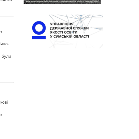
”
ічно-
и були
и
кові
й
ик