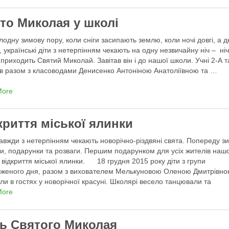
то Миколая у школі
дну зимову пору, коли сніги засипають землю, коли ночі довгі, а д
і, українські діти з нетерпінням чекають на одну незвичайну ніч – ніч
 приходить Святий Миколай. Завітав він і до нашої школи. Учні 2-А т
ів разом з класоводами Денисенко Антоніною Анатоліївною та …
More
криття міської ялинки
авжди з нетерпінням чекають новорічно-різдвяні свята. Попереду з
ли, подарунки та розваги. Першим подарунком для усіх жителів наш
є відкриття міської ялинки. 18 грудня 2015 року діти з групи
женого дня, разом з вихователем Мелькуновою Оленою Дмитрівно
ли в гостях у новорічної красуні. Школярі весело танцювали та
ались біля …
More
ь Святого Миколая