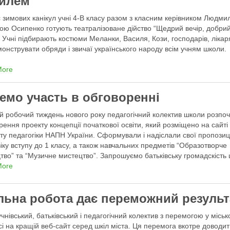
илем
с зимових канікул учні 4-В класу разом з класним керівником Людм
ною Осипенко готують театралізоване дійство “Щедрий вечір, добри
. Учні підбирають костюми Меланки, Василя, Кози, господарів, ліка
онструвати обряди і звичаї українського народу всім учням школи.
More
емо участь в обговоренні
 робочий тиждень нового року педагогічний колектив школи розпоч
рення проекту концепції початкової освіти, який розміщено на сайті
уту педагогіки НАПН України. Сформували і надіслали свої пропозиц
іку вступу до 1 класу, а також навчальних предметів “Образотворче
тво” та “Музичне мистецтво”. Запрошуємо батьківську громадскість
оворення проекту концепції.
More
льна робота дає переможний результ
учнівський, батьківський і педагогічний колектив з перемогою у місь
сі на кращій веб-сайт серед шкіл міста. Ця перемога вкотре доводи