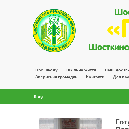
Шосткинської міської ради Сумської області
Про школу
Шкільне життя
Наші досяг
Звернення громадян
Контакти
Для вас
Blog
Гот