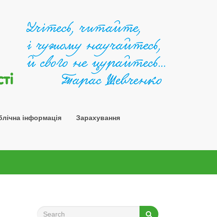
Шосткин
блічна інформація
Зарахування