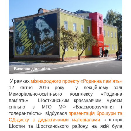
Виховна діяльність
У рамках
міжнародного проекту «Родинна пам’ять»
12 квітня 2016 року у лекційному залі
Меморіально-освітнього комплексу «Родинна
пам’ять» Шосткинським краєзнавчим музеєм
спільно з МГО МФ «Взаєморозуміння і
толерантність» відбулася
презентація брошури та
СД-диску
з дидактичними матеріалами
з історії
Шостки та Шосткинського району, на якій була