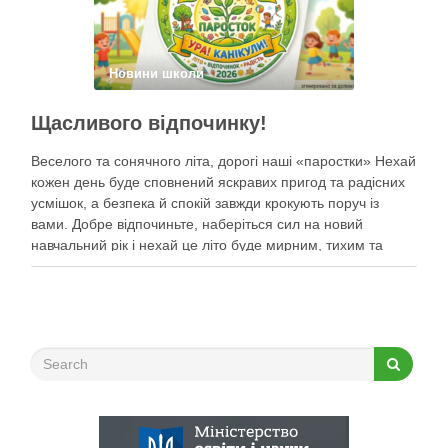
Новини школи
Щасливого відпочинку!
Веселого та сонячного літа, дорогі наші «паростки» Нехай
кожен день буде сповнений яскравих пригод та радісних
усмішок, а безпека й спокій завжди крокують поруч із
вами. Добре відпочиньте, наберіться сил на новий
навчальний рік і нехай це літо буде мирним, тихим та
найщасливішим!