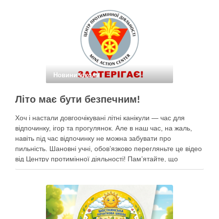
Новини школи
Літо має бути безпечним!
Хоч і настали довгоочікувані літні канікули — час для
відпочинку, ігор та прогулянок. Але в наш час, на жаль,
навіть під час відпочинку не можна забувати про
пильність. Шановні учні, обов’язково перегляньте це відео
від Центру протимінної діяльності! Пам’ятайте, що
небезпека може ховатися будь-де, тому під час
прогулянок суворо дотримуйтеся …