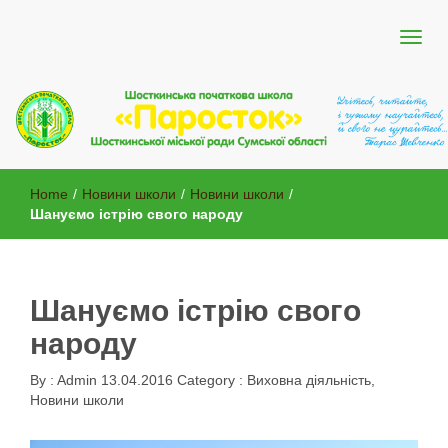
Шосткинської міської ради Сумської області
Шосткинська початкова школа
Home
/
Новини школи
/
Новини школи
/
"Паросток"
Шануємо істрію свого народу
Шануємо істрію свого
народу
By :
Admin
13.04.2016
Category :
Виховна діяльність
,
Новини школи