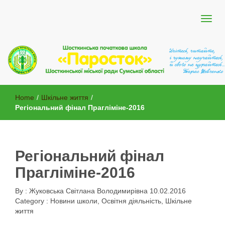
Шосткинської міської ради Сумської області
Шосткинська початкова школа
Home
/
Шкільне життя
/
"Паросток"
Регіональний фінал Прагліміне-2016
Регіональний фінал
Прагліміне-2016
By :
Жуковська Світлана Володимирівна
10.02.2016
Category :
Новини школи
,
Освітня діяльність
,
Шкільне
життя