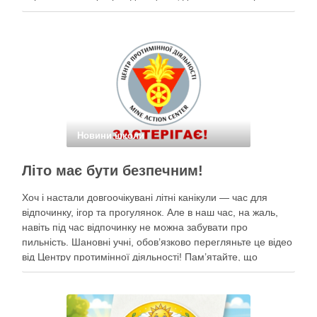
щасливе дитинство, освіту, безпеку та мрії під мирним
небом. Наші …
Новини школи
Літо має бути безпечним!
Хоч і настали довгоочікувані літні канікули — час для
відпочинку, ігор та прогулянок. Але в наш час, на жаль,
навіть під час відпочинку не можна забувати про
пильність. Шановні учні, обов’язково перегляньте це відео
від Центру протимінної діяльності! Пам’ятайте, що
небезпека може ховатися будь-де, тому під час
прогулянок суворо дотримуйтеся …