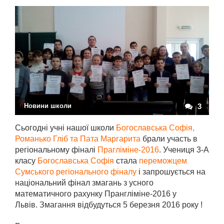
Новини школи
3
Сьогодні учні нашої школи
Богославська Софія,
Романько Гліб та Пата Маргарита
брали участь в
регіональному фіналі
Прагліміне-2016
. Учениця 3-А
класу
Богославська Софія
стала
переможцем
Сумського регіонального фіналу
і запрошується на
національний фінал змагань з усного
математичного рахунку Прангліміне-2016 у
Львів. Змагання відбудуться 5 березня 2016 року !