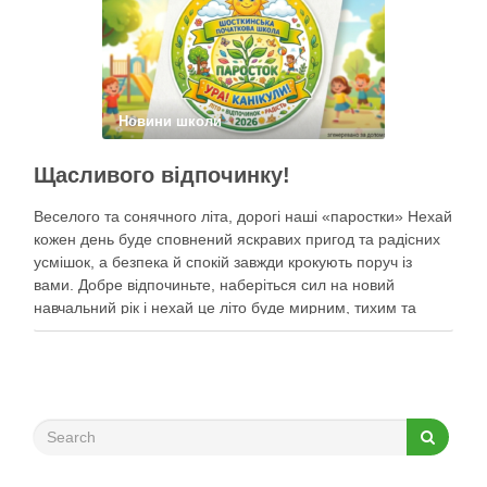
Новини школи
Щасливого відпочинку!
Веселого та сонячного літа, дорогі наші «паростки» Нехай
кожен день буде сповнений яскравих пригод та радісних
усмішок, а безпека й спокій завжди крокують поруч із
вами. Добре відпочиньте, наберіться сил на новий
навчальний рік і нехай це літо буде мирним, тихим та
найщасливішим!